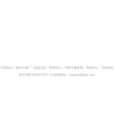
关于福乐乐
-
福乐乐推广
-
渠道合作
-
帮助中心
-
手机号被冒用
-
招贤纳士
-
手机福乐
鲁ICP备15028775号-13
联系邮箱：
support@flele.com