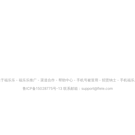
关于福乐乐
-
福乐乐推广
-
渠道合作
-
帮助中心
-
手机号被冒用
-
招贤纳士
-
手机福乐
鲁ICP备15028775号-13
联系邮箱：
support@flele.com