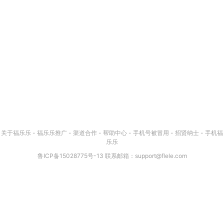
关于福乐乐
-
福乐乐推广
-
渠道合作
-
帮助中心
-
手机号被冒用
-
招贤纳士
-
手机福
乐乐
鲁ICP备15028775号-13
联系邮箱：
support@flele.com